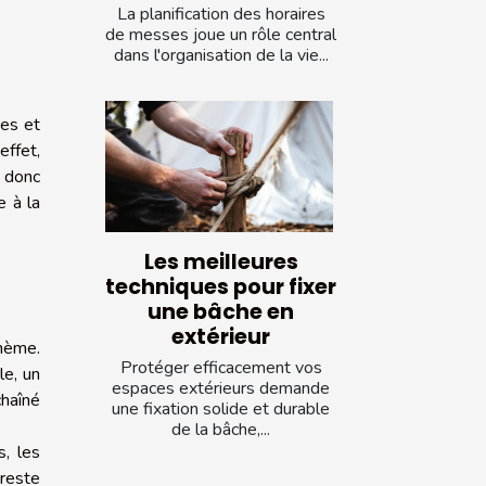
La planification des horaires
de messes joue un rôle central
dans l'organisation de la vie...
es et
effet,
t donc
e à la
Les meilleures
techniques pour fixer
une bâche en
extérieur
onème.
Protéger efficacement vos
le, un
espaces extérieurs demande
chaîné
une fixation solide et durable
de la bâche,...
s, les
 reste