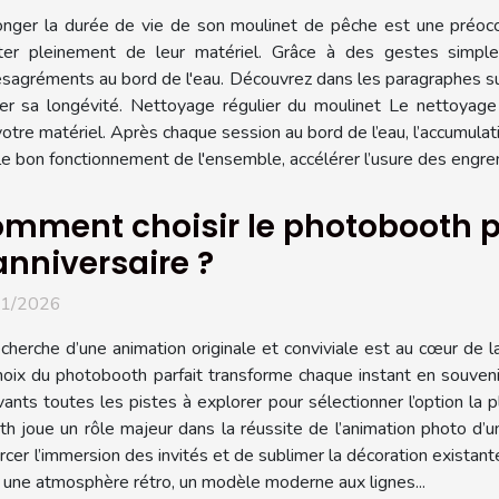
onger la durée de vie de son moulinet de pêche est une préocc
iter pleinement de leur matériel. Grâce à des gestes simples
ésagréments au bord de l'eau. Découvrez dans les paragraphes su
er sa longévité. Nettoyage régulier du moulinet Le nettoyage
otre matériel. Après chaque session au bord de l’eau, l’accumulati
 bon fonctionnement de l'ensemble, accélérer l’usure des engren
mment choisir le photobooth pa
anniversaire ?
01/2026
cherche d’une animation originale et conviviale est au cœur de l
oix du photobooth parfait transforme chaque instant en souvenir 
vants toutes les pistes à explorer pour sélectionner l’option l
th joue un rôle majeur dans la réussite de l’animation photo d’
cer l’immersion des invités et de sublimer la décoration existant
r une atmosphère rétro, un modèle moderne aux lignes...