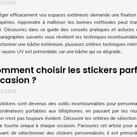
02/2026
éger efficacement vos espaces extérieurs demande une fixation s
mpéries. Apprendre à maîtriser les bonnes méthodes peut tran
ité. Découvrez dans ce guide des conseils pratiques et astuces d
aragraphes suivants vous révèlent les techniques incontournable
ctionner une bâche extérieure, plusieurs critères techniques mérit
x rayons UV est primordiale, car une bâche qui se dégrade...
mment choisir les stickers par
casion ?
01/2026
stickers sont devenus des outils incontournables pour personna
ordinateurs portables aux téléphones, en passant par les murs 
n n’est pas toujours évident. Découvrir les critères de sélecti
e touche unique à chaque occasion. Parcourez cet article pour a
vant de sélectionner des stickers personnalisés, il est primordial 