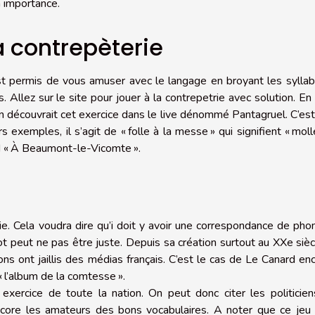
n importance.
a contrepèterie
t permis de vous amuser avec le langage en broyant les syllab
 Allez sur le site pour jouer à la
contrepetrie avec solution
. En 
on découvrait cet exercice dans le live dénommé Pantagruel. C’es
 exemples, il s’agit de « folle à la messe » qui signifient « moll
nd « À Beaumont-le-Vicomte ».
ie. Cela voudra dire qu’i doit y avoir une correspondance de ph
t peut ne pas être juste. Depuis sa création surtout au XXe sièc
ons ont jaillis des médias français. C’est le cas de Le Canard en
 l’album de la comtesse ».
exercice de toute la nation. On peut donc citer les politicien
 encore les amateurs des bons vocabulaires. A noter que ce jeu