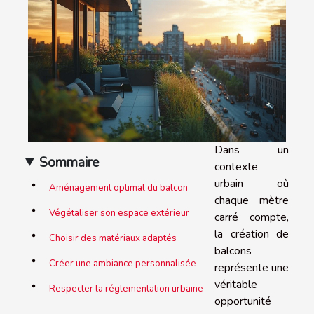
Dans un
Sommaire
contexte
urbain où
Aménagement optimal du balcon
chaque mètre
Végétaliser son espace extérieur
carré compte,
la création de
Choisir des matériaux adaptés
balcons
Créer une ambiance personnalisée
représente une
véritable
Respecter la réglementation urbaine
opportunité