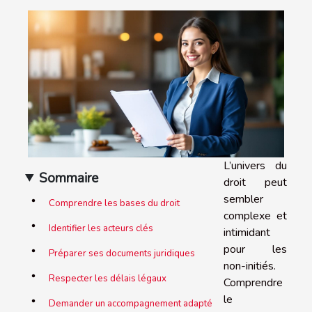
L’univers du
Sommaire
droit peut
sembler
Comprendre les bases du droit
complexe et
Identifier les acteurs clés
intimidant
pour les
Préparer ses documents juridiques
non-initiés.
Respecter les délais légaux
Comprendre
le
Demander un accompagnement adapté