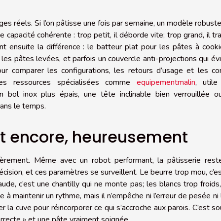
ages réels. Si l’on pâtisse une fois par semaine, un modèle robust
e capacité cohérente : trop petit, il déborde vite; trop grand, il tra
t ensuite la différence : le batteur plat pour les pâtes à cooki
 les pâtes levées, et parfois un couvercle anti-projections qui év
ur comparer les configurations, les retours d’usage et les co
t des ressources spécialisées comme
equipementmalin
, utile
 bol inox plus épais, une tête inclinable bien verrouillée o
dans le temps.
t encore, heureusement
ièrement. Même avec un robot performant, la pâtisserie rest
cision, et ces paramètres se surveillent. Le beurre trop mou, c’e
de, c’est une chantilly qui ne monte pas; les blancs trop froids,
 à maintenir un rythme, mais il n’empêche ni l’erreur de pesée ni l
ler la cuve pour réincorporer ce qui s’accroche aux parois. C’est s
orrecte » et une pâte vraiment soignée.