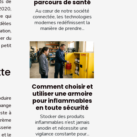
ots de
parcours de santé
2020,
Au cœur de notre société
re qui
connectée, les technologies
modernes redéfinissent la
dèles
manière de prendre...
ation,
ner du
 petit
tte
Comment choisir et
utiliser une armoire
oduire
pour inflammables
change
en toute sécurité
este à
Stocker des produits
crème
inflammables n’est jamais
sserie
anodin et nécessite une
vigilance constante pour...
 et le