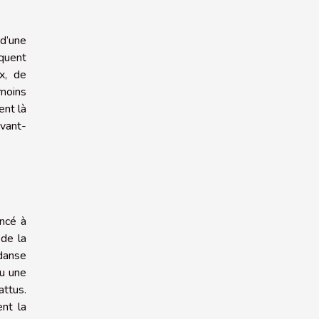
 d’une
iquent
x, de
 moins
ent là
avant-
oncé à
 de la
 danse
ou une
attus.
ent la