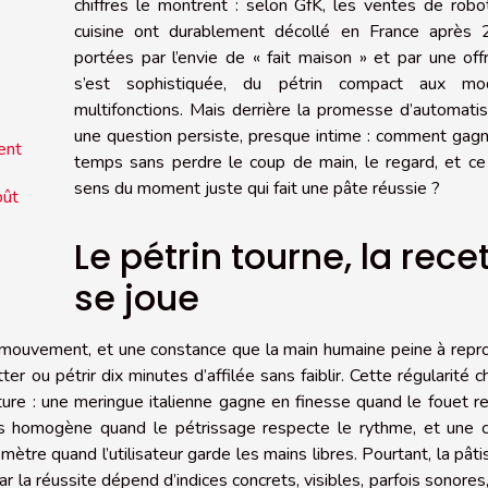
chiffres le montrent : selon GfK, les ventes de rob
cuisine ont durablement décollé en France après 
portées par l’envie de « fait maison » et par une off
s’est sophistiquée, du pétrin compact aux mo
multifonctions. Mais derrière la promesse d’automatis
une question persiste, presque intime : comment gag
ent
temps sans perdre le coup de main, le regard, et ce
sens du moment juste qui fait une pâte réussie ?
oût
Le pétrin tourne, la rece
se joue
un mouvement, et une constance que la main humaine peine à repr
tter ou pétrir dix minutes d’affilée sans faiblir. Cette régularité 
re : une meringue italienne gagne en finesse quand le fouet r
lus homogène quand le pétrissage respecte le rythme, et une 
tre quand l’utilisateur garde les mains libres. Pourtant, la pâti
 la réussite dépend d’indices concrets, visibles, parfois sonores,