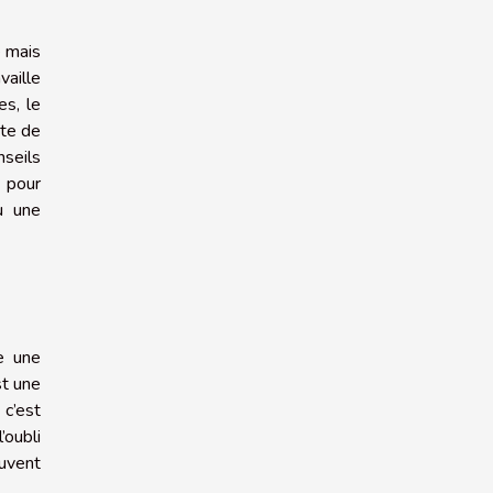
e mais
vaille
es, le
ite de
nseils
 pour
u une
e une
st une
 c’est
’oubli
ouvent