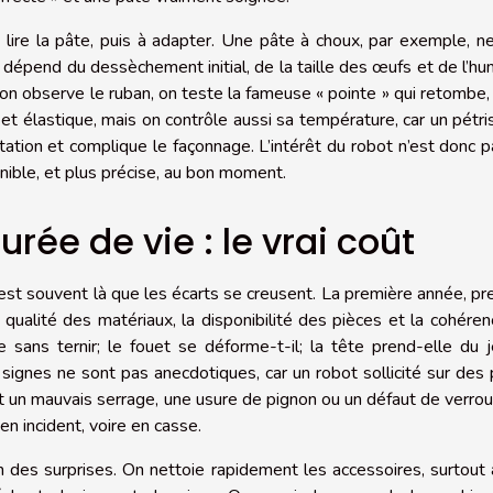
à lire la pâte, puis à adapter. Une pâte à choux, par exemple, n
s dépend du dessèchement initial, de la taille des œufs et de l’hu
e, on observe le ruban, on teste la fameuse « pointe » qui retombe,
 et élastique, mais on contrôle aussi sa température, car un pétr
ntation et complique le façonnage. L’intérêt du robot n’est donc 
onible, et plus précise, au bon moment.
urée de vie : le vrai coût
c’est souvent là que les écarts se creusent. La première année, p
a qualité des matériaux, la disponibilité des pièces et la cohére
le sans ternir; le fouet se déforme-t-il; la tête prend-elle du j
s signes ne sont pas anecdotiques, car un robot sollicité sur des
 un mauvais serrage, une usure de pignon ou un défaut de verrou
n incident, voire en casse.
en des surprises. On nettoie rapidement les accessoires, surtout