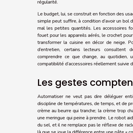
régularité.
Le budget, lui, se construit en fonction des us
simple peut suffire, à condition d’avoir un bol d
mal les petites quantités. Les accessoires fon
fouet pour les appareils aérés, le crochet pour
transformer la cuisine en décor de neige. Po
d’entretien, certains lecteurs consulten
comprendre ce que change, au quotidien, un
compatibilité d’accessoires réellement suivie 
Les gestes compten
Automatiser ne veut pas dire déléguer ent
discipline de températures, de temps, et de pré
crème au beurre qui tranche; la crème trop chau
une meringue qui peine à prendre. Le robot aide
du sel, et il ne remplace pas le réflexe de rac
là que se joue la différence entre une pâte « c