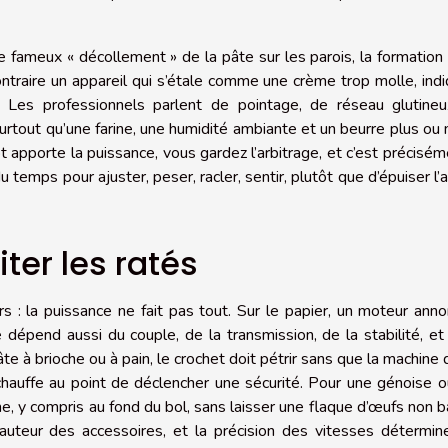
le fameux « décollement » de la pâte sur les parois, la formation
ontraire un appareil qui s’étale comme une crème trop molle, ind
. Les professionnels parlent de pointage, de réseau glutineu
surtout qu’une farine, une humidité ambiante et un beurre plus ou
bot apporte la puissance, vous gardez l’arbitrage, et c’est précisém
du temps pour ajuster, peser, racler, sentir, plutôt que d’épuiser l’
iter les ratés
s : la puissance ne fait pas tout. Sur le papier, un moteur ann
 dépend aussi du couple, de la transmission, de la stabilité, et
 pâte à brioche ou à pain, le crochet doit pétrir sans que la machine
 chauffe au point de déclencher une sécurité. Pour une génoise 
ume, y compris au fond du bol, sans laisser une flaque d’œufs non b
auteur des accessoires, et la précision des vitesses détermin