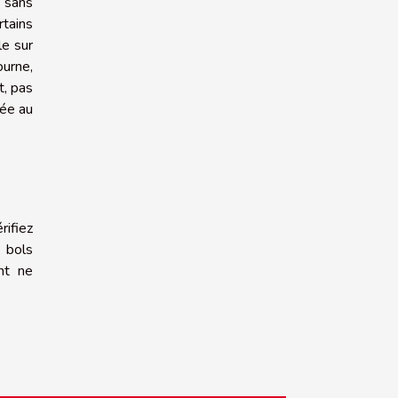
e sans
rtains
le sur
ourne,
t, pas
sée au
rifiez
s bols
nt ne