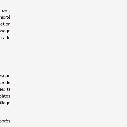
e se «
midité
 et on
issage
pas de
resque
nce de
eu; la
 pâtes
illage
 après