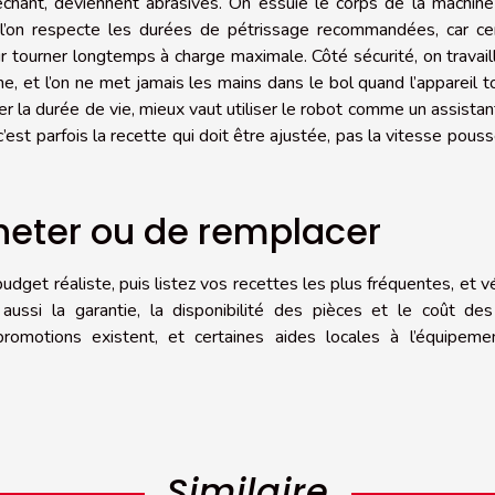
échant, deviennent abrasives. On essuie le corps de la machin
 et l’on respecte les durées de pétrissage recommandées, car ce
tourner longtemps à charge maximale. Côté sécurité, on travail
ne, et l’on ne met jamais les mains dans le bol quand l’appareil t
er la durée de vie, mieux vaut utiliser le robot comme un assistan
est parfois la recette qui doit être ajustée, pas la vitesse pous
cheter ou de remplacer
udget réaliste, puis listez vos recettes les plus fréquentes, et vé
z aussi la garantie, la disponibilité des pièces et le coût de
romotions existent, et certaines aides locales à l’équipeme
Similaire