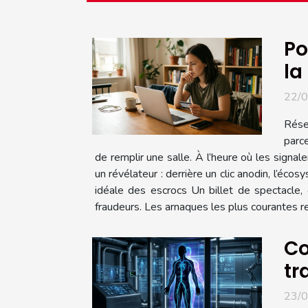
Po
la
22/
Réser
parce
de remplir une salle. À l’heure où les signal
un révélateur : derrière un clic anodin, l’éc
idéale des escrocs Un billet de spectacle,
fraudeurs. Les arnaques les plus courantes rep
Co
tr
23/