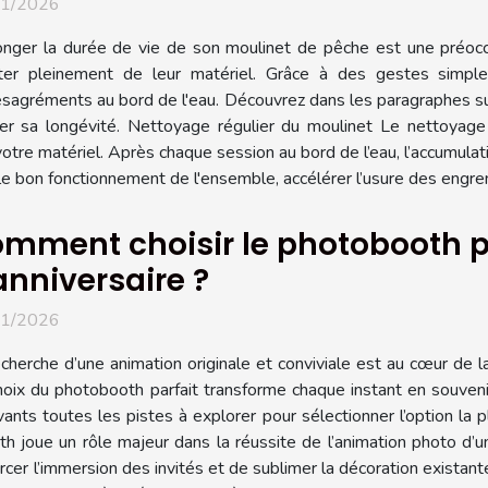
01/2026
onger la durée de vie de son moulinet de pêche est une préocc
iter pleinement de leur matériel. Grâce à des gestes simples
ésagréments au bord de l'eau. Découvrez dans les paragraphes su
er sa longévité. Nettoyage régulier du moulinet Le nettoyage
otre matériel. Après chaque session au bord de l’eau, l’accumulati
 bon fonctionnement de l'ensemble, accélérer l’usure des engren
mment choisir le photobooth pa
anniversaire ?
01/2026
cherche d’une animation originale et conviviale est au cœur de l
oix du photobooth parfait transforme chaque instant en souvenir 
vants toutes les pistes à explorer pour sélectionner l’option l
th joue un rôle majeur dans la réussite de l’animation photo d’
cer l’immersion des invités et de sublimer la décoration existant