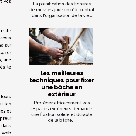
et vos
La planification des horaires
de messes joue un rôle central
dans l'organisation de la vie...
n site
-vous
ns sur
spirer
s, une
ès le
Les meilleures
techniques pour fixer
une bâche en
extérieur
 leurs
Protéger efficacement vos
u les
espaces extérieurs demande
uez et
une fixation solide et durable
epteur
de la bâche,...
é dans
es web