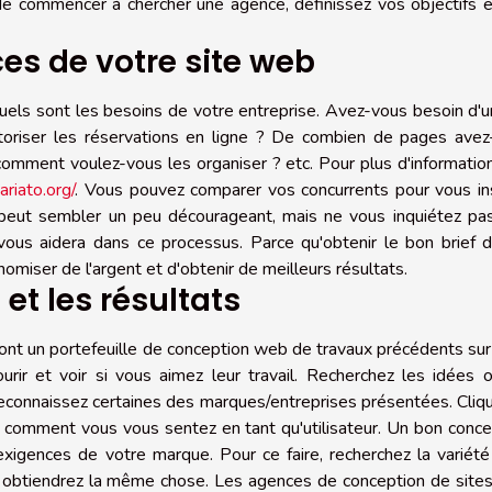
t de commencer à chercher une agence, définissez vos objectifs 
es de votre site web
uels sont les besoins de votre entreprise. Avez-vous besoin d'u
oriser les réservations en ligne ? De combien de pages avez
omment voulez-vous les organiser ? etc. Pour plus d'informatio
riato.org/
. Vous pouvez comparer vos concurrents pour vous in
a peut sembler un peu décourageant, mais ne vous inquiétez pa
us aidera dans ce processus. Parce qu'obtenir le bon brief d
miser de l'argent et d'obtenir de meilleurs résultats.
 et les résultats
ont un portefeuille de conception web de travaux précédents sur
ir et voir si vous aimez leur travail. Recherchez les idées o
reconnaissez certaines des marques/entreprises présentées. Cliq
ir comment vous vous sentez en tant qu'utilisateur. Un bon conc
xigences de votre marque. Pour ce faire, recherchez la variét
us obtiendrez la même chose. Les agences de conception de sit