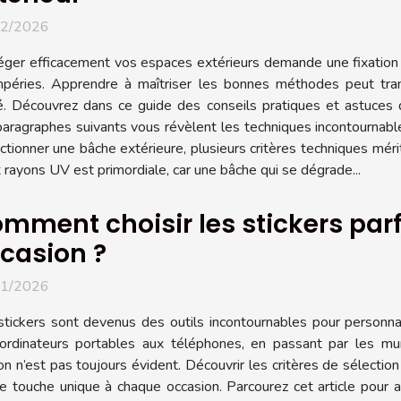
02/2026
éger efficacement vos espaces extérieurs demande une fixation s
mpéries. Apprendre à maîtriser les bonnes méthodes peut tran
ité. Découvrez dans ce guide des conseils pratiques et astuces d
aragraphes suivants vous révèlent les techniques incontournable
ctionner une bâche extérieure, plusieurs critères techniques mérit
x rayons UV est primordiale, car une bâche qui se dégrade...
mment choisir les stickers par
casion ?
01/2026
stickers sont devenus des outils incontournables pour personna
ordinateurs portables aux téléphones, en passant par les murs 
n n’est pas toujours évident. Découvrir les critères de sélecti
e touche unique à chaque occasion. Parcourez cet article pour a